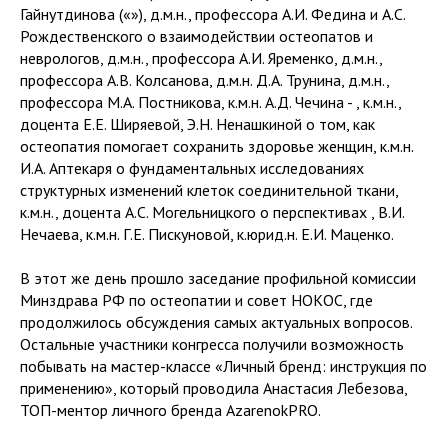
Гайнутдинова («»), д.м.н., профессора А.И. Федина и А.С.
Рождественского о взаимодействии остеопатов и
неврологов, д.м.н., профессора А.И. Яременко, д.м.н.,
профессора А.В. Колсанова, д.м.н. Д.А. Трунина, д.м.н.,
профессора М.А. Постникова, к.м.н. А.Д. Чечина - , к.м.н.,
доцента Е.Е. Ширяевой, Э.Н. Ненашкиной о том, как
остеопатия помогает сохранить здоровье женщин, к.м.н.
И.А. Аптекаря о фундаментальных исследованиях
структурных изменений клеток соединительной ткани,
к.м.н., доцента А.С. Могельницкого о перспективах , В.И.
Нечаева, к.м.н. Г.Е. Пискуновой, к.юрид.н. Е.И. Маценко.
В этот же день прошло заседание профильной комиссии
Минздрава РФ по остеопатии и совет НОКОС, где
продолжилось обсуждения самых актуальных вопросов.
Остальные участники конгресса получили возможность
побывать на мастер-классе «Личный бренд: инструкция по
применению», который проводила Анастасия Лебезова,
ТОП-ментор личного бренда AzarenokPRO.