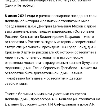
(Санкт-Петербург).
8 июня 2024 года
в рамках пленарного заседания свои
доклады об истории и развитии остеопатии в мире
представили: д.м.н. Дмитрий Евгеньевич Мохов с ярким
выступлением, включающим видеоролик «Остеопатия
России», Константин Владимирович Шарапов – место
остеопатии в России: экскурс в историю и современный
статус специальности; президент OIA Бузер Бойд, д.м.н.
Кристиан Хартман рассказали об истории остеопатии в
мире и том, почему остеопатия в историческом
отражении может стать краеугольным камнем будущего
медицины; д.м.н. Елена Сергеевна Трегубова – может ли
остеопатия быть доказательной; д.м.н. Татьяна
Тимофеевна Батышева – остеопатия и детская
реабилитация.
Также с большим вниманием участники конгресса
доклады д.м.н., профессора А.Ф. Беляева («Остеопатия на
Дальнем Востоке»), д.м.н. Г.И. Сафиуллиной и д.м.н. А.Р.