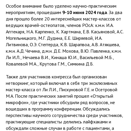
Особое внимание было уделено научно-практическим
мероприятиям, прошедшим
9-10 июня 2024
года
. За два
дня прошло более 20 интереснейших мастер-классов от
ведущих врачей-остеопатов, членов РОсА: к.м.н. И.А.
Аптекаря, Н.А. Карпенко, К. Хартмана, Е.В. Касьяновой, А.С.
Могельницкого, М.Г. Дудина, Е.Е. Ширяевой, И.А.
Литвинова, О.Э. Стеггерда, К.В. Шарапвоа, А.В. Атякшева,
к.м.н. А.Д. Чечина, д.м.н. Д.Е. Мохова, В.Ю. Павленка, к.м.н.
Ли И.Л., Нечаева В.И., Кинаша Ю.И., Васильевой М.Б.,
Ковалевой М.А., Крутова Г.М., Симкина Д.Б.
Также для участников конгресса был организован
нетворкинг, который включал в себя три эксклюзивных
мастер-класса от Ли Л.И., Пискуновой Г.Е. и Осетровой
М.А. После практических занятий прошел «Открытый
микрофон», где участники обсудили ряд вопросов, не
вошедших в программу конференции. Обсуждались
перспективы научного сотрудничества среди участников,
практикующие специалисты делились лайфхаками и
обсуждали сложные случаи в работе с пациентами, а